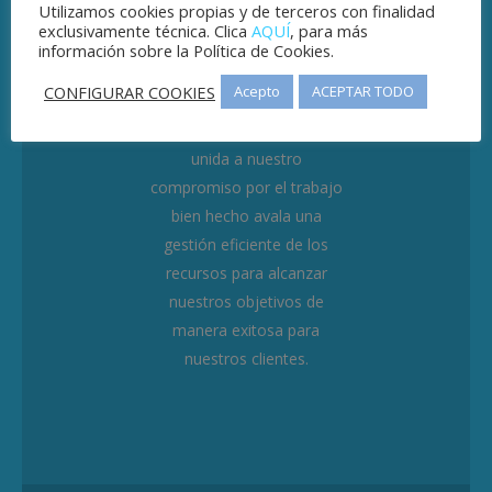
Utilizamos cookies propias y de terceros con finalidad
exclusivamente técnica. Clica
AQUÍ
, para más
EFICIENCIA
información sobre la Política de Cookies.
CONFIGURAR COOKIES
Acepto
ACEPTAR TODO
La experiencia acumulada
durante más de 20 años
unida a nuestro
compromiso por el trabajo
bien hecho avala una
gestión eficiente de los
recursos para alcanzar
nuestros objetivos de
manera exitosa para
nuestros clientes.