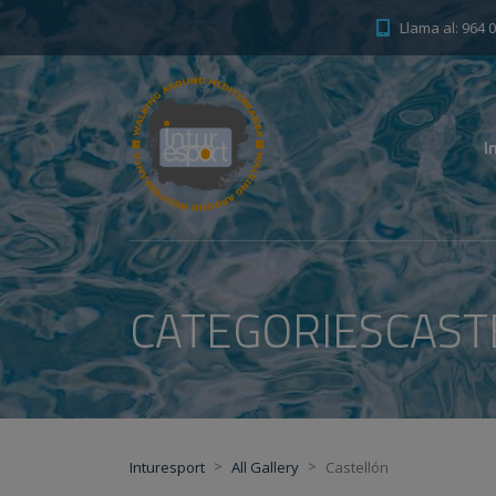
Llama al: 964 
I
CATEGORIESCAST
>
>
Inturesport
All Gallery
Castellón