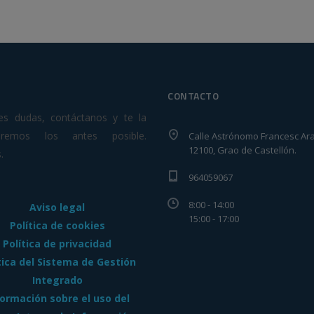
CONTACTO
nes dudas, contáctanos y te la
veremos los antes posible.
Calle Astrónomo Francesc Ara
12100, Grao de Castellón.
.
964059067
8:00 - 14:00
Aviso legal
15:00 - 17:00
Política de cookies
Política de privacidad
tica del Sistema de Gestión
Integrado
formación sobre el uso del