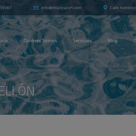
059 067
Calle Astróno
info@inturesport.com
nicio
Quiénes Somos
Servicios
Blog
T
ELLÓN