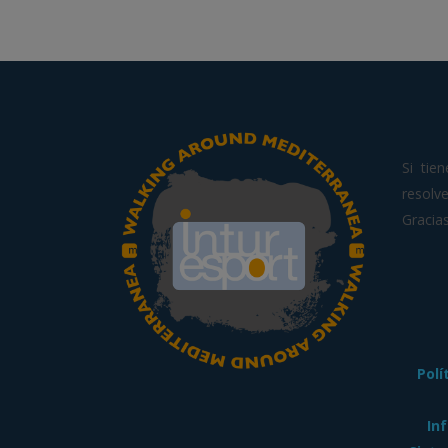
Si tie
resol
Gracias
Polí
In