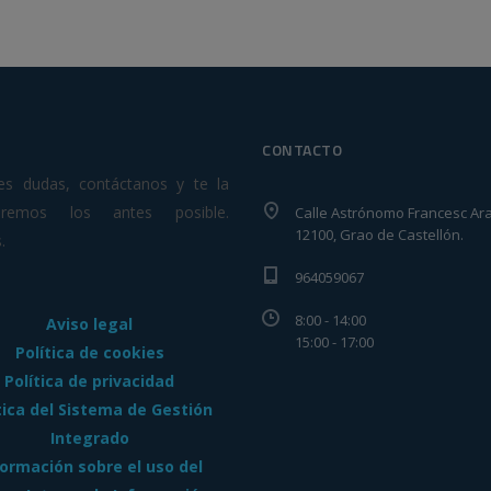
CONTACTO
nes dudas, contáctanos y te la
veremos los antes posible.
Calle Astrónomo Francesc Ara
12100, Grao de Castellón.
.
964059067
8:00 - 14:00
Aviso legal
15:00 - 17:00
Política de cookies
Política de privacidad
tica del Sistema de Gestión
Integrado
formación sobre el uso del