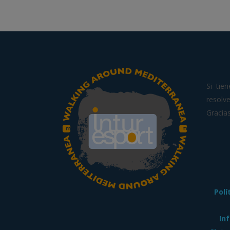
Si tie
resol
Gracias
Polí
In