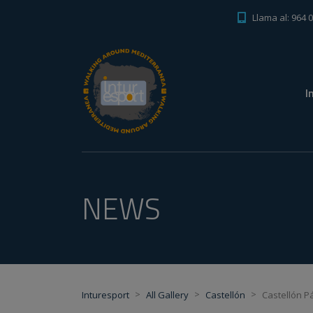
Llama al: 964 
I
NEWS
>
>
>
Inturesport
All Gallery
Castellón
Castellón P