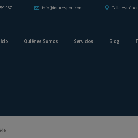
059 067
Calle Astróno
info@inturesport.com
nicio
Quiénes Somos
Servicios
Blog
T
ádel